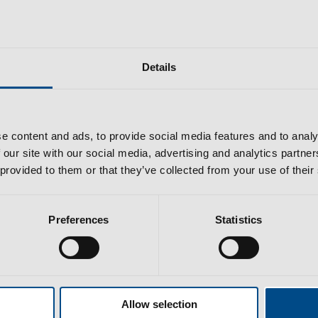
tsmolds
o dignissimos ducimus qui blanditiis praesentium voluptatum dele
Details
 cupiditate non provident, similique sunt in culpa qui officia dese
cilis est et expedita distinctio. Nam libero tempore, cum soluta
ceat facere possimus, omnis voluptas assumenda est, omnis do
rerum necessitatibus saepe eveniet ut et voluptates repudiandae 
e content and ads, to provide social media features and to analy
nte delectus, ut aut reiciendis voluptatibus maiores alias conseq
 our site with our social media, advertising and analytics partn
 provided to them or that they’ve collected from your use of their
Preferences
Statistics
Allow selection