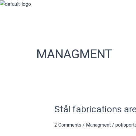
Skip
to
content
MANAGMENT
Stål
Stål fabrications ar
fabrications
are
2 Comments
/
Managment
/
polispor
proudly