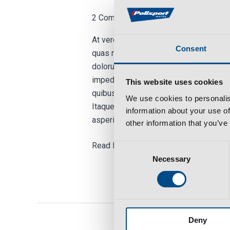
2019:
End
2 Comments
/
Managment
/
polispor
of
At vero eos et accusamus et iusto odi
report
Consent
quas molestias excepturi sint occaecati
–
dolorum fuga. Et harum quidem rerum fa
the
impedit quo minus id quod maxime pla
route
This website uses cookies
quibusdam et aut officiis debitis aut 
to
We use cookies to personalis
Itaque earum rerum hic tenetur a sapie
success.
information about your use of
asperiores
other information that you’ve
Read More »
Consent
Necessary
Selection
Deny