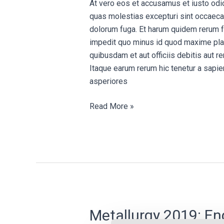
At vero eos et accusamus et iusto odi
made
quas molestias excepturi sint occaecati
in
dolorum fuga. Et harum quidem rerum fa
the
impedit quo minus id quod maxime pla
eastern
quibusdam et aut officiis debitis aut 
midlands.
Itaque earum rerum hic tenetur a sapie
asperiores
Read More »
Metallurgy
Metallurgy 2019: End