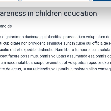
areness in children education.
tsmolds
o dignissimos ducimus qui blanditiis praesentium voluptatum dele
 cupiditate non provident, similique sunt in culpa qui officia dese
cilis est et expedita distinctio. Nam libero tempore, cum soluta
ceat facere possimus, omnis voluptas assumenda est, omnis do
rerum necessitatibus saepe eveniet ut et voluptates repudiandae 
nte delectus, ut aut reiciendis voluptatibus maiores alias conseq