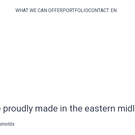
WHAT WE CAN OFFER
PORTFOLIO
CONTACT
EN
e proudly made in the eastern mid
tsmolds