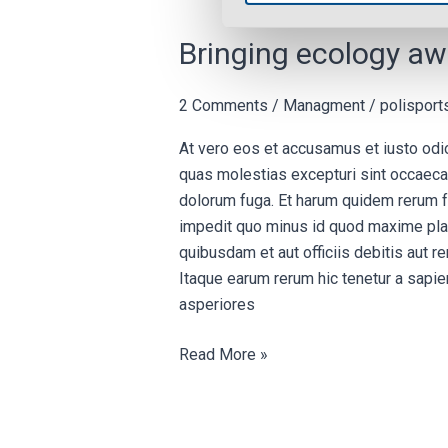
Bringing
Bringing ecology aw
ecology
awareness
2 Comments
/
Managment
/
polispor
in
At vero eos et accusamus et iusto odi
children
quas molestias excepturi sint occaecati
education.
dolorum fuga. Et harum quidem rerum fa
impedit quo minus id quod maxime pla
quibusdam et aut officiis debitis aut 
Itaque earum rerum hic tenetur a sapie
asperiores
Read More »