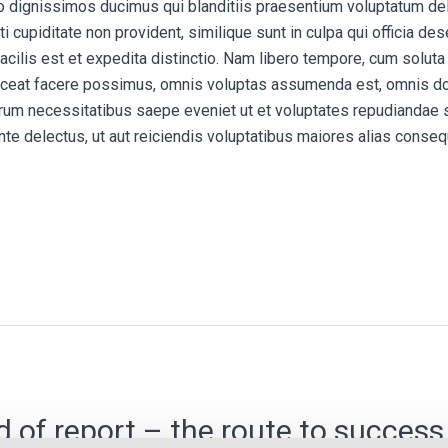
o dignissimos ducimus qui blanditiis praesentium voluptatum dele
 cupiditate non provident, similique sunt in culpa qui officia dese
cilis est et expedita distinctio. Nam libero tempore, cum soluta
ceat facere possimus, omnis voluptas assumenda est, omnis do
rerum necessitatibus saepe eveniet ut et voluptates repudiandae 
nte delectus, ut aut reiciendis voluptatibus maiores alias conseq
 of report – the route to success