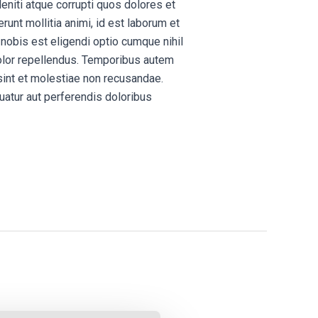
niti atque corrupti quos dolores et
runt mollitia animi, id est laborum et
 nobis est eligendi optio cumque nihil
lor repellendus. Temporibus autem
sint et molestiae non recusandae.
uatur aut perferendis doloribus
.