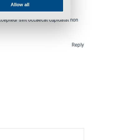
Allow all
 Excepteur sint occaecat cupidatat non
Reply