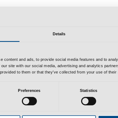
“Extractive metallurgy begin
nalysis completed.”
Details
e content and ads, to provide social media features and to analy
 our site with our social media, advertising and analytics partn
 provided to them or that they’ve collected from your use of their
roident, sunt in culpa qui officia deserunt mollit anim id est la
Preferences
Statistics