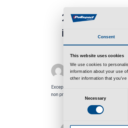
2 thoughts on 
is found and a
Consent
This website uses cookies
We use cookies to personalis
HEATHER J GOGGINS
information about your use of
FEBRUARY 4, 2020 AT 3:42 PM
other information that you’ve
Excepteur sint occaecat cupidatat non p
Consent
non proident.
Necessary
Selection
MICHAL STURGIL