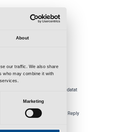
s after deposit
About
se our traffic. We also share
ers who may combine it with
 services.
borum.Excepteur sint occaecat cupidatat
Marketing
Reply