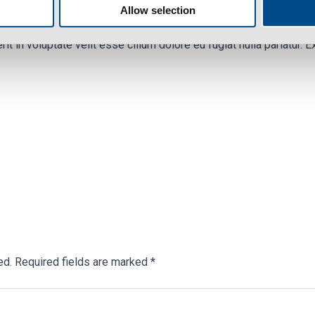
Allow selection
PM
rit in voluptate velit esse cillum dolore eu fugiat nulla pariatur.
ed.
Required fields are marked
*