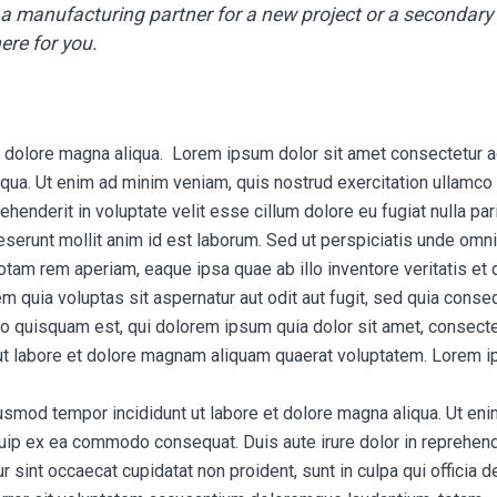
 a manufacturing partner for a new project or a secondary 
ere for you.
t dolore magna aliqua. Lorem ipsum dolor sit amet consectetur a
liqua. Ut enim ad minim veniam, quis nostrud exercitation ullamco
ehenderit in voluptate velit esse cillum dolore eu fugiat nulla pa
 deserunt mollit anim id est laborum. Sed ut perspiciatis unde omni
am rem aperiam, eaque ipsa quae ab illo inventore veritatis et q
quia voluptas sit aspernatur aut odit aut fugit, sed quia conse
 quisquam est, qui dolorem ipsum quia dolor sit amet, consectetu
t labore et dolore magnam aliquam quaerat voluptatem. Lorem ip
iusmod tempor incididunt ut labore et dolore magna aliqua. Ut en
iquip ex ea commodo consequat. Duis aute irure dolor in reprehende
ur sint occaecat cupidatat non proident, sunt in culpa qui officia 