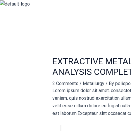
Skip
Post
to
navigation
content
EXTRACTIVE METAL
ANALYSIS COMPLET
2 Comments
/
Metallurgy
/ By
polispo
Lorem ipsum dolor sit amet, consectetu
veniam, quis nostrud exercitation ullam
velit esse cillum dolore eu fugiat nulla
est laborum.Excepteur sint occaecat cu