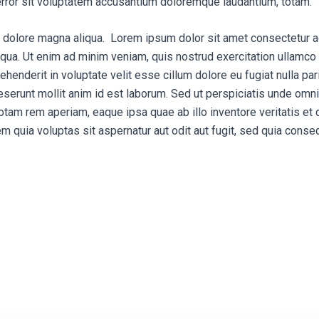
error sit voluptatem accusantium doloremque laudantium, totam.
t dolore magna aliqua. Lorem ipsum dolor sit amet consectetur a
liqua. Ut enim ad minim veniam, quis nostrud exercitation ullamco
ehenderit in voluptate velit esse cillum dolore eu fugiat nulla pa
 deserunt mollit anim id est laborum. Sed ut perspiciatis unde omni
am rem aperiam, eaque ipsa quae ab illo inventore veritatis et q
quia voluptas sit aspernatur aut odit aut fugit, sed quia conse