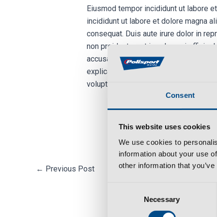
Eiusmod tempor incididunt ut labore e
incididunt ut labore et dolore magna a
consequat. Duis aute irure dolor in repr
non proident, sunt in culpa qui officia
accusantium doloremque laudantium, tot
explicabo. Nemo enim ipsam voluptatem 
voluptatem sequi nesciunt.
Consent
This website uses cookies
We use cookies to personalis
information about your use of
other information that you’ve
←
Previous Post
Consent
Necessary
Selection