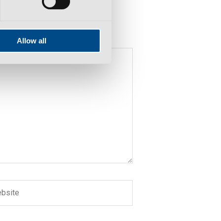
Allow all
ite