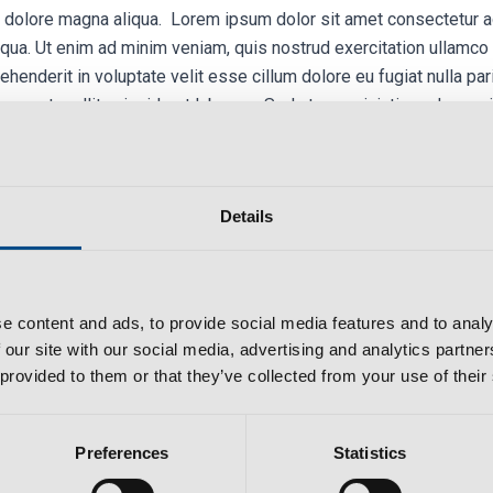
t dolore magna aliqua. Lorem ipsum dolor sit amet consectetur a
liqua. Ut enim ad minim veniam, quis nostrud exercitation ullamco
ehenderit in voluptate velit esse cillum dolore eu fugiat nulla pa
 deserunt mollit anim id est laborum. Sed ut perspiciatis unde omni
am rem aperiam, eaque ipsa quae ab illo inventore veritatis et q
quia voluptas sit aspernatur aut odit aut fugit, sed quia conse
Details
e content and ads, to provide social media features and to analy
 our site with our social media, advertising and analytics partn
 provided to them or that they’ve collected from your use of their
Preferences
Statistics