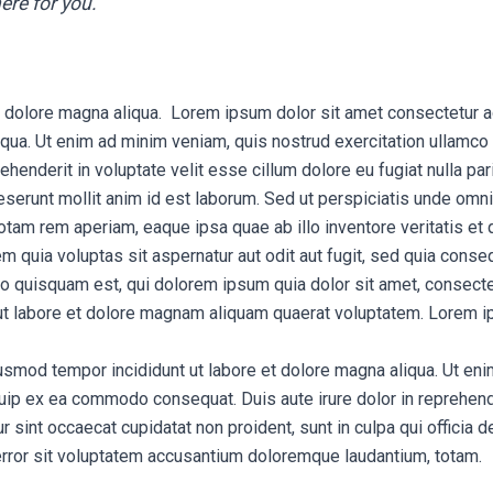
ere for you.
t dolore magna aliqua. Lorem ipsum dolor sit amet consectetur a
liqua. Ut enim ad minim veniam, quis nostrud exercitation ullamco
ehenderit in voluptate velit esse cillum dolore eu fugiat nulla pa
 deserunt mollit anim id est laborum. Sed ut perspiciatis unde omni
am rem aperiam, eaque ipsa quae ab illo inventore veritatis et q
quia voluptas sit aspernatur aut odit aut fugit, sed quia conse
 quisquam est, qui dolorem ipsum quia dolor sit amet, consectetu
t labore et dolore magnam aliquam quaerat voluptatem. Lorem ip
iusmod tempor incididunt ut labore et dolore magna aliqua. Ut en
iquip ex ea commodo consequat. Duis aute irure dolor in reprehende
ur sint occaecat cupidatat non proident, sunt in culpa qui officia 
error sit voluptatem accusantium doloremque laudantium, totam.