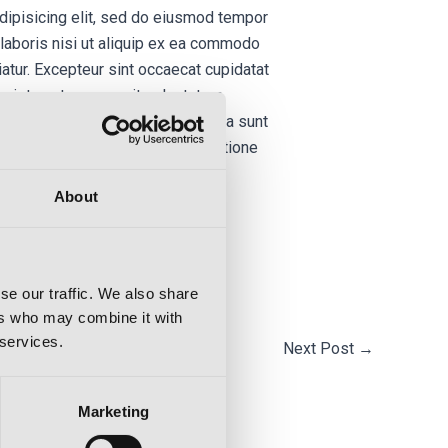
dipisicing elit, sed do eiusmod tempor
 laboris nisi ut aliquip ex ea commodo
riatur. Excepteur sint occaecat cupidatat
s iste natus error sit voluptatem
uasi architecto beatae vitae dicta sunt
quuntur magni dolores eos qui ratione
About
se our traffic. We also share
ers who may combine it with
 services.
Next Post
→
Marketing