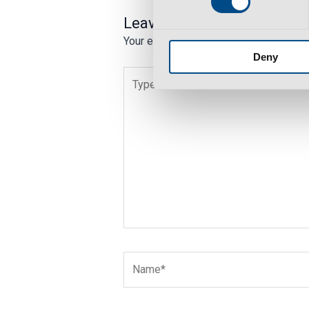
Leave a Comment
Your email address will not be publish
Deny
Type
here..
Name*