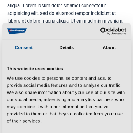
aliqua. Lorem ipsum dolor sit amet consectetur
adipisicing elit, sed do eiusmod tempor incididunt ut
labore et dolore magna aliqua. Ut enim ad minim veniam,
quis nostrud exercitation ullamco laboris nisi ut aliquip
ex ea commodo consequat. Duis aute irure dolor in
reprehenderit in voluptate velit esse cillum dolore eu
Consent
Details
About
fugiat nulla pariatur. Excepteur sint occaecat cupidatat
non proident, sunt in culpa qui officia deserunt mollit anim
id est laborum. Sed ut perspiciatis unde omnis iste natus
This website uses cookies
error sit voluptatem accusantium doloremque laudantium,
We use cookies to personalise content and ads, to
totam rem aperiam, eaque ipsa quae ab illo inventore
provide social media features and to analyse our traffic.
veritatis et quasi architecto beatae vitae dicta sunt
We also share information about your use of our site with
explicabo. Nemo enim ipsam voluptatem quia voluptas
our social media, advertising and analytics partners who
sit aspernatur aut odit aut fugit, sed quia consequuntur
may combine it with other information that you’ve
magni dolores eos qui ratione voluptatem sequi
provided to them or that they’ve collected from your use
of their services.
nesciunt.