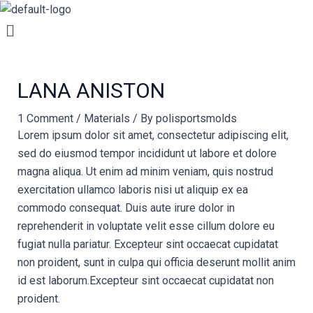
Skip
Post
Menu
to
navigation
content
LANA ANISTON
1 Comment
/
Materials
/ By
polisportsmolds
Lorem ipsum dolor sit amet, consectetur adipiscing elit,
sed do eiusmod tempor incididunt ut labore et dolore
magna aliqua. Ut enim ad minim veniam, quis nostrud
exercitation ullamco laboris nisi ut aliquip ex ea
commodo consequat. Duis aute irure dolor in
reprehenderit in voluptate velit esse cillum dolore eu
fugiat nulla pariatur. Excepteur sint occaecat cupidatat
non proident, sunt in culpa qui officia deserunt mollit anim
id est laborum.Excepteur sint occaecat cupidatat non
proident.