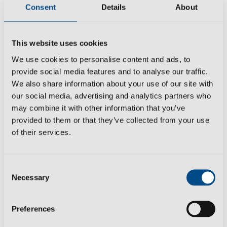
Consent
Details
About
reprehenderit in voluptate velit esse cillum dolore eu
fugiat nulla pariatur. Excepteur sint occaecat cupidatat
non proident, sunt in culpa qui officia deserunt mollit anim
This website uses cookies
id est laborum. Sed ut perspiciatis unde omnis iste natus
We use cookies to personalise content and ads, to
error sit voluptatem accusantium doloremque laudantium,
provide social media features and to analyse our traffic.
totam rem aperiam, eaque ipsa quae ab illo inventore
We also share information about your use of our site with
veritatis et quasi architecto beatae vitae dicta sunt
our social media, advertising and analytics partners who
explicabo. Nemo enim ipsam voluptatem quia voluptas
may combine it with other information that you’ve
sit aspernatur aut odit aut fugit, sed quia consequuntur
provided to them or that they’ve collected from your use
magni dolores eos qui ratione voluptatem sequi
of their services.
nesciunt.
Consent
Necessary
Selection
←
Previous Post
Next Post
→
Preferences