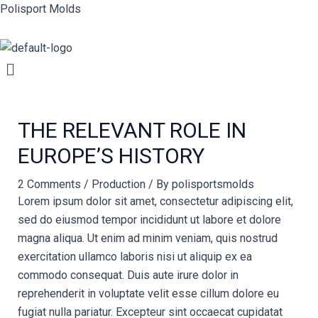
Skip
Post
Polisport Molds
to
navigation
content
Menu
THE RELEVANT ROLE IN
EUROPE’S HISTORY
2 Comments
/
Production
/ By
polisportsmolds
Lorem ipsum dolor sit amet, consectetur adipiscing elit,
sed do eiusmod tempor incididunt ut labore et dolore
magna aliqua. Ut enim ad minim veniam, quis nostrud
exercitation ullamco laboris nisi ut aliquip ex ea
commodo consequat. Duis aute irure dolor in
reprehenderit in voluptate velit esse cillum dolore eu
fugiat nulla pariatur. Excepteur sint occaecat cupidatat