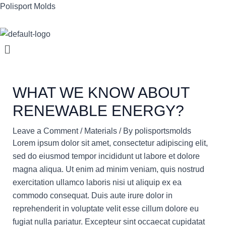
Skip
Post
Polisport Molds
to
navigation
content
Menu
WHAT WE KNOW ABOUT
RENEWABLE ENERGY?
Leave a Comment
/
Materials
/ By
polisportsmolds
Lorem ipsum dolor sit amet, consectetur adipiscing elit,
sed do eiusmod tempor incididunt ut labore et dolore
magna aliqua. Ut enim ad minim veniam, quis nostrud
exercitation ullamco laboris nisi ut aliquip ex ea
commodo consequat. Duis aute irure dolor in
reprehenderit in voluptate velit esse cillum dolore eu
fugiat nulla pariatur. Excepteur sint occaecat cupidatat