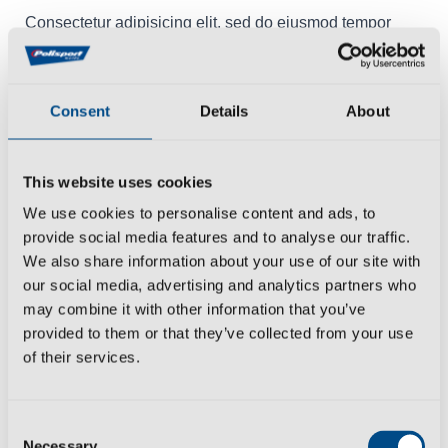
Consectetur adipisicing elit, sed do eiusmod tempor
incididunt ut labore et dolore magna aliqua. Ut enim ad
minim veniam, quis nostrud exercitation ullamco laboris
nisi ut aliquip ex ea commodo consequat. Duis aute
Consent
Details
About
irure dolor in reprehenderit in voluptate velit esse cillum
dolore eu fugiat nulla pariatur. Excepteur sint occaecat
cupidatat non proident, sunt in culpa qui officia deserunt
This website uses cookies
mollit anim id est laborum. Sed ut perspiciatis unde
We use cookies to personalise content and ads, to
omnis iste natus error sit voluptatem accusantium
provide social media features and to analyse our traffic.
doloremque laudantium, totam.
We also share information about your use of our site with
our social media, advertising and analytics partners who
Eiusmod tempor incididunt ut labore et dolore magna
may combine it with other information that you’ve
provided to them or that they’ve collected from your use
aliqua. Lorem ipsum dolor sit amet consectetur
of their services.
adipisicing elit, sed do eiusmod tempor incididunt ut
labore et dolore magna aliqua. Ut enim ad minim
veniam, quis nostrud exercitation ullamco laboris nisi ut
Consent
aliquip ex ea commodo consequat. Duis aute irure dolor
Necessary