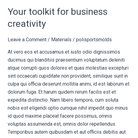
Your
Your toolkit for business
toolkit
creativity
for
business
Leave a Comment
/
Materials
/
polisportsmolds
creativity
At vero eos et accusamus et iusto odio dignissimos
ducimus qui blanditiis praesentium voluptatum deleniti
atque corrupti quos dolores et quas molestias excepturi
sint occaecati cupiditate non provident, similique sunt in
culpa qui officia deserunt mollitia animi, id est laborum et
dolorum fuga. Et harum quidem rerum facilis est et
expedita distinctio. Nam libero tempore, cum soluta
nobis est eligendi optio cumque nihil impedit quo minus
id quod maxime placeat facere possimus, omnis
voluptas assumenda est, omnis dolor repellendus.
Temporibus autem quibusdam et aut officiis debitis aut