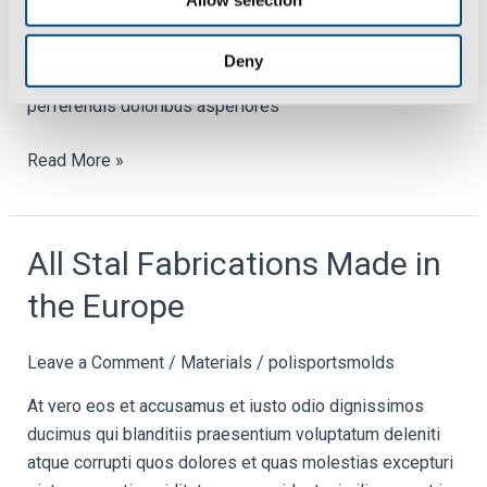
repudiandae sint et molestiae non recusandae. Itaque
earum rerum hic tenetur a sapiente delectus, ut aut
Deny
reiciendis voluptatibus maiores alias consequatur aut
perferendis doloribus asperiores
Read More »
All
All Stal Fabrications Made in
Stal
the Europe
Fabrications
Made
Leave a Comment
/
Materials
/
polisportsmolds
in
the
At vero eos et accusamus et iusto odio dignissimos
Europe
ducimus qui blanditiis praesentium voluptatum deleniti
atque corrupti quos dolores et quas molestias excepturi