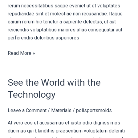
rerum necessitatibus saepe eveniet ut et voluptates
repudiandae sint et molestiae non recusandae. Itaque
earum rerum hic tenetur a sapiente delectus, ut aut
reiciendis voluptatibus maiores alias consequatur aut
perferendis doloribus asperiores
Read More »
See
See the World with the
the
Technology
World
with
Leave a Comment
/
Materials
/
polisportsmolds
the
Technology
At vero eos et accusamus et iusto odio dignissimos
ducimus qui blanditiis praesentium voluptatum deleniti