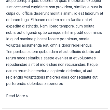
atque corrupti quos dolores et quas molestias excepturi
sint occaecati cupiditate non provident, similique sunt in
culpa qui officia deserunt mollitia animi, id est laborum et
dolorum fuga. Et harum quidem rerum facilis est et
expedita distinctio. Nam libero tempore, cum soluta
nobis est eligendi optio cumque nihil impedit quo minus
id quod maxime placeat facere possimus, omnis
voluptas assumenda est, omnis dolor repellendus.
Temporibus autem quibusdam et aut officiis debitis aut
rerum necessitatibus saepe eveniet ut et voluptates
repudiandae sint et molestiae non recusandae. Itaque
earum rerum hic tenetur a sapiente delectus, ut aut
reiciendis voluptatibus maiores alias consequatur aut
perferendis doloribus asperiores
Read More »