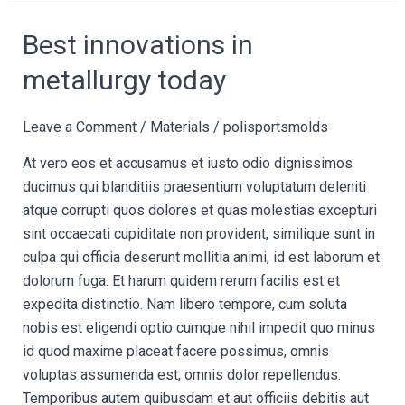
Best
Best innovations in
innovations
metallurgy today
in
metallurgy
Leave a Comment
/
Materials
/
polisportsmolds
today
At vero eos et accusamus et iusto odio dignissimos
ducimus qui blanditiis praesentium voluptatum deleniti
atque corrupti quos dolores et quas molestias excepturi
sint occaecati cupiditate non provident, similique sunt in
culpa qui officia deserunt mollitia animi, id est laborum et
dolorum fuga. Et harum quidem rerum facilis est et
expedita distinctio. Nam libero tempore, cum soluta
nobis est eligendi optio cumque nihil impedit quo minus
id quod maxime placeat facere possimus, omnis
voluptas assumenda est, omnis dolor repellendus.
Temporibus autem quibusdam et aut officiis debitis aut