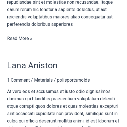
repudiandae sint et molestiae non recusandae. Itaque
earum rerum hic tenetur a sapiente delectus, ut aut
reiciendis voluptatibus maiores alias consequatur aut
perferendis doloribus asperiores
Read More »
Lana
Lana Aniston
Aniston
1 Comment
/
Materials
/
polisportsmolds
At vero eos et accusamus et iusto odio dignissimos
ducimus qui blanditiis praesentium voluptatum deleniti
atque corrupti quos dolores et quas molestias excepturi
sint occaecati cupiditate non provident, similique sunt in
culpa qui officia deserunt mollitia animi, id est laborum et