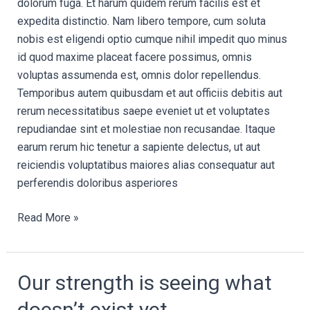
dolorum fuga. Et harum quidem rerum facilis est et
expedita distinctio. Nam libero tempore, cum soluta
nobis est eligendi optio cumque nihil impedit quo minus
id quod maxime placeat facere possimus, omnis
voluptas assumenda est, omnis dolor repellendus.
Temporibus autem quibusdam et aut officiis debitis aut
rerum necessitatibus saepe eveniet ut et voluptates
repudiandae sint et molestiae non recusandae. Itaque
earum rerum hic tenetur a sapiente delectus, ut aut
reiciendis voluptatibus maiores alias consequatur aut
perferendis doloribus asperiores
Read More »
Our
Our strength is seeing what
strength
doesn’t exist yet