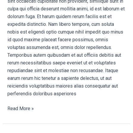
sint occaecati cupiditate non provident, similique sunt in
culpa qui officia deserunt mollitia animi, id est laborum et
dolorum fuga. Et harum quidem rerum facilis est et
expedita distinctio. Nam libero tempore, cum soluta
nobis est eligendi optio cumque nihil impedit quo minus
id quod maxime placeat facere possimus, omnis
voluptas assumenda est, omnis dolor repellendus.
Temporibus autem quibusdam et aut officiis debitis aut
rerum necessitatibus saepe eveniet ut et voluptates
repudiandae sint et molestiae non recusandae. Itaque
earum rerum hic tenetur a sapiente delectus, ut aut
reiciendis voluptatibus maiores alias consequatur aut
perferendis doloribus asperiores
Read More »