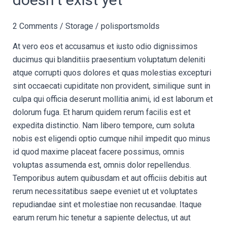
is
seeing
2 Comments
/
Storage
/
polisportsmolds
what
doesn’t
At vero eos et accusamus et iusto odio dignissimos
exist
ducimus qui blanditiis praesentium voluptatum deleniti
yet
atque corrupti quos dolores et quas molestias excepturi
sint occaecati cupiditate non provident, similique sunt in
culpa qui officia deserunt mollitia animi, id est laborum et
dolorum fuga. Et harum quidem rerum facilis est et
expedita distinctio. Nam libero tempore, cum soluta
nobis est eligendi optio cumque nihil impedit quo minus
id quod maxime placeat facere possimus, omnis
voluptas assumenda est, omnis dolor repellendus.
Temporibus autem quibusdam et aut officiis debitis aut
rerum necessitatibus saepe eveniet ut et voluptates
repudiandae sint et molestiae non recusandae. Itaque
earum rerum hic tenetur a sapiente delectus, ut aut