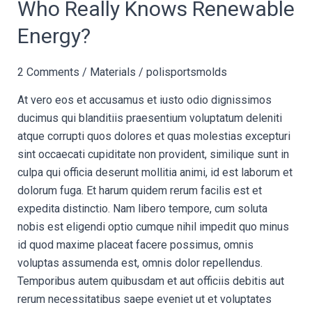
Who
Who Really Knows Renewable
Really
Energy?
Knows
Renewable
2 Comments
/
Materials
/
polisportsmolds
Energy?
At vero eos et accusamus et iusto odio dignissimos
ducimus qui blanditiis praesentium voluptatum deleniti
atque corrupti quos dolores et quas molestias excepturi
sint occaecati cupiditate non provident, similique sunt in
culpa qui officia deserunt mollitia animi, id est laborum et
dolorum fuga. Et harum quidem rerum facilis est et
expedita distinctio. Nam libero tempore, cum soluta
nobis est eligendi optio cumque nihil impedit quo minus
id quod maxime placeat facere possimus, omnis
voluptas assumenda est, omnis dolor repellendus.
Temporibus autem quibusdam et aut officiis debitis aut
rerum necessitatibus saepe eveniet ut et voluptates