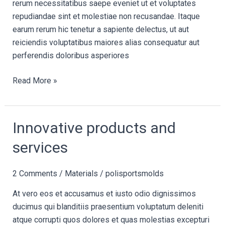
rerum necessitatibus saepe eveniet ut et voluptates
repudiandae sint et molestiae non recusandae. Itaque
earum rerum hic tenetur a sapiente delectus, ut aut
reiciendis voluptatibus maiores alias consequatur aut
perferendis doloribus asperiores
Read More »
Innovative
Innovative products and
products
services
and
services
2 Comments
/
Materials
/
polisportsmolds
At vero eos et accusamus et iusto odio dignissimos
ducimus qui blanditiis praesentium voluptatum deleniti
atque corrupti quos dolores et quas molestias excepturi