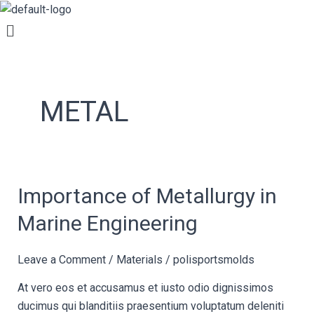
Skip
Post
Menu
to
pagination
content
METAL
Importance
Importance of Metallurgy in
of
Marine Engineering
Metallurgy
in
Leave a Comment
/
Materials
/
polisportsmolds
Marine
Engineering
At vero eos et accusamus et iusto odio dignissimos
ducimus qui blanditiis praesentium voluptatum deleniti