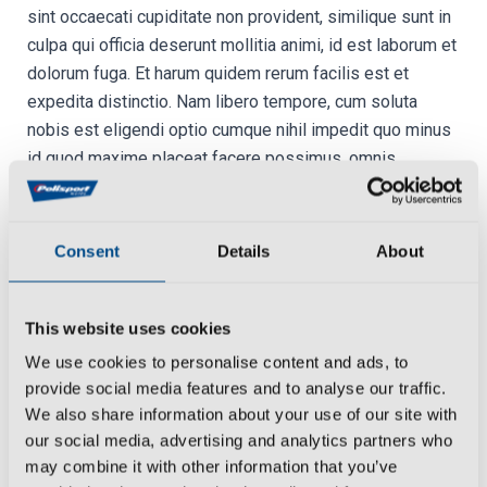
sint occaecati cupiditate non provident, similique sunt in
culpa qui officia deserunt mollitia animi, id est laborum et
dolorum fuga. Et harum quidem rerum facilis est et
expedita distinctio. Nam libero tempore, cum soluta
nobis est eligendi optio cumque nihil impedit quo minus
id quod maxime placeat facere possimus, omnis
voluptas assumenda est, omnis dolor repellendus.
Temporibus autem quibusdam et aut officiis debitis aut
rerum necessitatibus saepe eveniet ut et voluptates
Consent
Details
About
repudiandae sint et molestiae non recusandae. Itaque
earum rerum hic tenetur a sapiente delectus, ut aut
reiciendis voluptatibus maiores alias consequatur aut
This website uses cookies
perferendis doloribus asperiores
We use cookies to personalise content and ads, to
provide social media features and to analyse our traffic.
Read More »
We also share information about your use of our site with
our social media, advertising and analytics partners who
may combine it with other information that you’ve